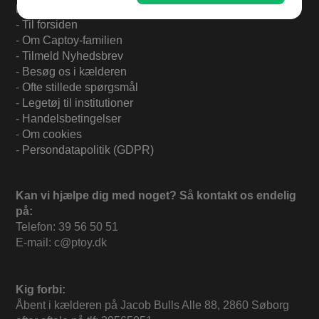
Find mere på:
-
Til forsiden
-
Om Captoy-familien
-
Tilmeld Nyhedsbrev
-
Besøg os i kælderen
-
Ofte stillede spørgsmål
-
Legetøj til institutioner
-
Handelsbetingelser
-
Om cookies
-
Persondatapolitik (GDPR)
Kan vi hjælpe dig med noget? Så kontakt os endelig
på:
Telefon: 39 56 50 51
E-mail: c@ptoy.dk
Kig forbi:
Åbent i kælderen på Jacob Bulls Alle 88, 2860 Søborg