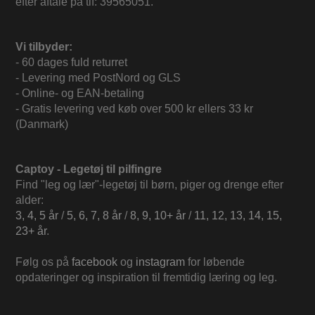
efter aftale på tlf: 39565051.
Vi tilbyder:
- 60 dages fuld returret
- Levering med PostNord og GLS
- Online- og EAN-betaling
- Gratis levering ved køb over 500 kr ellers 33 kr
(Danmark)
Captoy - Legetøj til pilfingre
Find "leg og lær"-legetøj til børn, piger og drenge efter
alder:
3, 4, 5 år
/
5, 6, 7, 8 år
/
8, 9, 10+ år
/
11, 12, 13, 14, 15,
23+ år
.
Følg os på
facebook
og
instagram
for løbende
opdateringer og inspiration til fremtidig læring og leg.