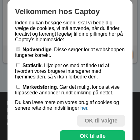
Længden er 7,5 cm og højden er 6,5 cm.
Velkommen hos Captoy
Dekorativt legetøj.
Inden du kan besøge siden, skal vi bede dig
Lagerstatus:
På lager
vælge de cookies, vi må anvende, når du finder
Vare nr.:
BA-62805
kreativt og lærerigt legetøj til dine pilfingre her på
Captoy's hjemmeside:
Nødvendige
. Disse sørger for at webshoppen
kr 35,-
KØB
fungerer korrekt.
Statistik
. Hjælper os med at finde ud af
hvordan vores brugere interagerer med
Se flere produkter i kategorien Magneter
hjemmesiden, så vi kan forbedre den.
Markedsføring
. Gør det muligt for os at vise
tilpassede annoncer rundt omkring på nettet.
Du kan læse mere om vores brug af cookies og
Levering
senere rette dine indstillinger
her
.
Bestil i dag og varerne sendes mandag.
Levering 33,- eller gratis ved køb over 500,-.
OK til valgte
60 dages returret.
OK til alle