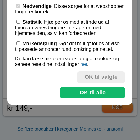
Hornhinde
Nødvendige
. Disse sørger for at webshoppen
Iris (lille hul)
fungerer korrekt.
Iris (stort hul)
Statistik
. Hjælper os med at finde ud af
Slange til sprøjte
hvordan vores brugere interagerer med
sprøjte
hjemmesiden, så vi kan forbedre den.
Sort papir
Markedsføring
. Gør det muligt for os at vise
Polyurethane film
tilpassede annoncer rundt omkring på nettet.
Engelsk vejledning
Du kan læse mere om vores brug af cookies og
senere rette dine indstillinger
her
.
Fra 6 år og opefter.
OK til valgte
Lagerstatus:
På lager
Vare nr.:
ART-196429
OK til alle
kr 149,-
KØB
Se flere produkter i kategorien Mennesket - anatomi