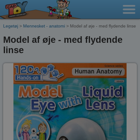
Legetøj
>
Mennesket - anatomi
> Model af øje - med flydende linse
Model af øje - med flydende
linse