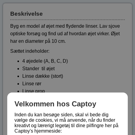
Beskrivelse
Byg en model af øjet med flydende linser. Lav sjove
optiske forsøg og find ud af hvordan øjet virker. Øjet
har en diameter på 10 cm.
Sættet indeholder:
4 øjedele (A, B, C, D)
Stander til øjet
Linse dække (stort)
Linse rør
Linse prop
Linse dække (lille)
Velkommen hos Captoy
Konveks linse
Konkav linse
Inden du kan besøge siden, skal vi bede dig
vælge de cookies, vi må anvende, når du finder
Del til holder
kreativt og lærerigt legetøj til dine pilfingre her på
Linse holder
Captoy's hjemmeside: