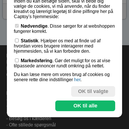
Inden du kan besøge siden, skal vi bede dig
vælge de cookies, vi må anvende, når du finder
kr 35,-
kreativt og lærerigt legetøj til dine pilfingre her på
Captoy's hjemmeside:
Nødvendige
. Disse sørger for at webshoppen
Se flere produkter i kategorien Metal drillespil
fungerer korrekt.
Statistik
. Hjælper os med at finde ud af
hvordan vores brugere interagerer med
hjemmesiden, så vi kan forbedre den.
Levering
Markedsføring
. Gør det muligt for os at vise
Bestil i dag og varerne sendes i morgen mandag.
tilpassede annoncer rundt omkring på nettet.
Levering 33,- eller gratis ved køb over 500,-.
Du kan læse mere om vores brug af cookies og
60 dages returret.
senere rette dine indstillinger
her
.
OK til valgte
Find mere på:
-
Til forsiden
OK til alle
-
Om Captoy-familien
-
Tilmeld Nyhedsbrev
-
Besøg os i kælderen
-
Ofte stillede spørgsmål