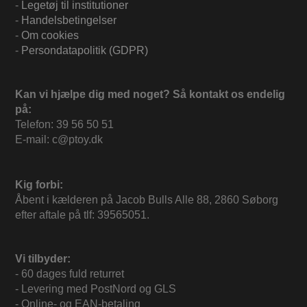
-
Legetøj til institutioner
-
Handelsbetingelser
-
Om cookies
-
Persondatapolitik (GDPR)
Kan vi hjælpe dig med noget? Så kontakt os endelig
på:
Telefon: 39 56 50 51
E-mail: c@ptoy.dk
Kig forbi:
Åbent i kælderen på Jacob Bulls Alle 88, 2860 Søborg
efter aftale på tlf: 39565051.
Vi tilbyder:
- 60 dages fuld returret
- Levering med PostNord og GLS
- Online- og EAN-betaling