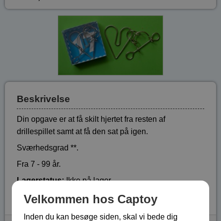
Beskrivelse
Din opgave er at få skilt hjertet fra resten af
drillespillet samt at få den sat på igen.
Sværhedsgrad **.
Fra 7 - 99 år.
Lagerstatus:
Ikke på lager
Vare nr.:
BA-224817
Velkommen hos Captoy
Inden du kan besøge siden, skal vi bede dig