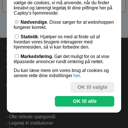
kr 35,-
vælge de cookies, vi må anvende, når du finder
kreativt og lærerigt legetøj til dine pilfingre her på
Captoy's hjemmeside:
Nødvendige
. Disse sørger for at webshoppen
Se flere produkter i kategorien Metal drillespil
fungerer korrekt.
Statistik
. Hjælper os med at finde ud af
hvordan vores brugere interagerer med
hjemmesiden, så vi kan forbedre den.
Levering
Bestil inden kl 13.00 og varerne sendes i dag fredag.
Markedsføring
. Gør det muligt for os at vise
Levering 33,- eller gratis ved køb over 500,-.
tilpassede annoncer rundt omkring på nettet.
60 dages returret.
Du kan læse mere om vores brug af cookies og
senere rette dine indstillinger
her
.
Find mere på:
OK til valgte
-
Til forsiden
-
Om Captoy-familien
OK til alle
-
Tilmeld Nyhedsbrev
-
Besøg os i kælderen
-
Ofte stillede spørgsmål
-
Legetøj til institutioner