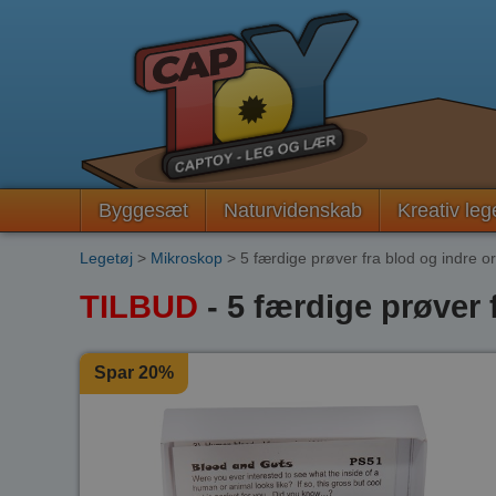
Byggesæt
Naturvidenskab
Kreativ leg
Legetøj
>
Mikroskop
> 5 færdige prøver fra blod og indre o
TILBUD
- 5 færdige prøver 
Spar 20%