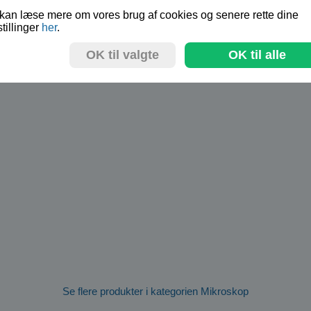
kan læse mere om vores brug af cookies og senere rette dine
stillinger
her
.
OK til valgte
OK til alle
Se flere produkter i kategorien Mikroskop