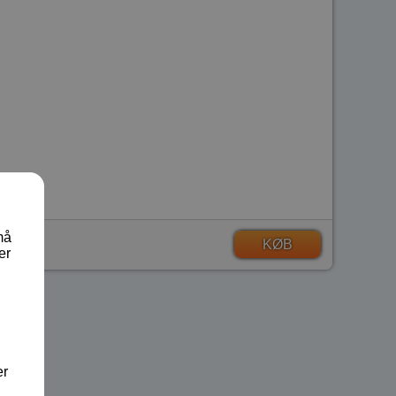
må
KØB
er
er