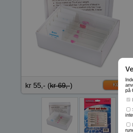
V
Ind
kr 55,- (
kr 69,-
)
KØB
anv
på 
int
run