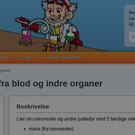
Bes
Lev
60 
etøj
IQ-spil
Gaveinspiration
rganer
fra blod og indre organer
Beskrivelse
Lær om menneske og andre pattedyr med 5 færdige mik
mave (fra menneske)