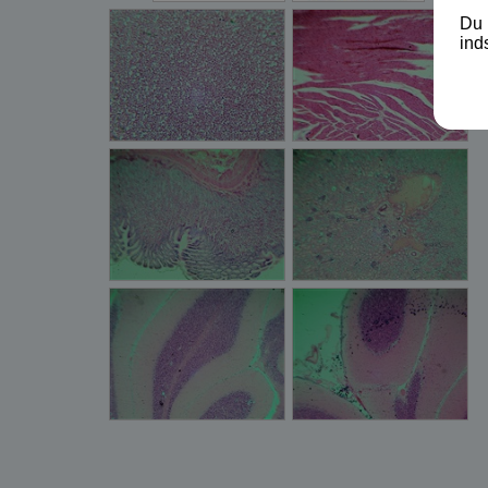
Du 
ind