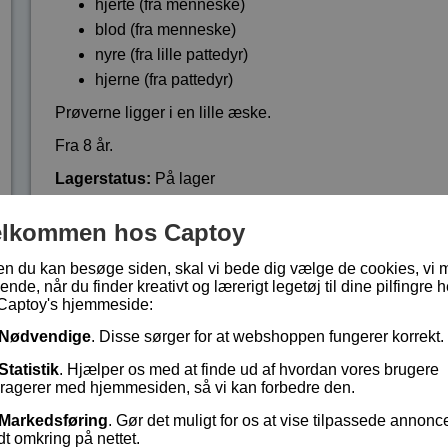
hjerte (fra menneske)
blod (fra menneske)
nyre (fra lille pattedyr)
hjerne (fra pattedyr)
Prøverne ligger i en lille æske.
Fra 8 år.
Lagerstatus:
På lager
Vare nr.:
PCA-PS51
elkommen hos Captoy
en du kan besøge siden, skal vi bede dig vælge de cookies, vi 
kr 55,- (
kr 69,-
)
ende, når du finder kreativt og lærerigt legetøj til dine pilfingre h
Captoy's hjemmeside:
Nødvendige
. Disse sørger for at webshoppen fungerer korrekt.
Statistik
. Hjælper os med at finde ud af hvordan vores brugere
eragerer med hjemmesiden, så vi kan forbedre den.
Markedsføring
. Gør det muligt for os at vise tilpassede annonc
dt omkring på nettet.