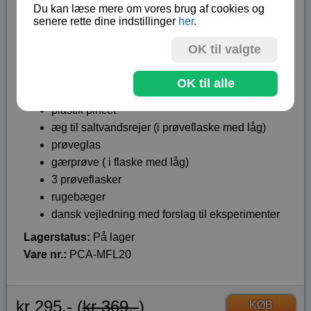
cylinder med inddeling
Du kan læse mere om vores brug af cookies og
senere rette dine indstillinger
her
.
enhed til at skære prøver
3 færdige prøver
OK til valgte
8 prøveplader
8 dækglas
OK til alle
8 labels
plastik pincet
æg til saltvandsrejer (i prøveflaske med låg)
prøveglas
gærprøve ( i flaske med låg)
3 prøveflasker
rugebæger
dansk vejledning med forslag til eksperimenter
Lagerstatus:
På lager
Vare nr.:
PCA-MFL20
kr 295,- (
kr 369,-
)
KØB