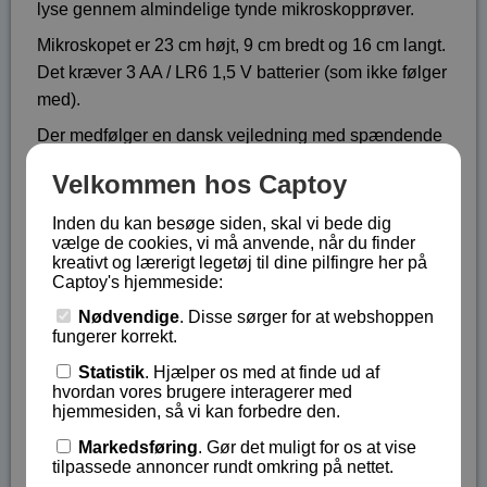
lyse gennem almindelige tynde mikroskopprøver.
Mikroskopet er 23 cm højt, 9 cm bredt og 16 cm langt.
Det kræver 3 AA / LR6 1,5 V batterier (som ikke følger
med).
Der medfølger en dansk vejledning med spændende
forslag til ting du kan studere og til forskellige prøver
Velkommen hos Captoy
du kan lave.
Inden du kan besøge siden, skal vi bede dig
Vi anbefaler varmt dette mikroskop, hvis du er usikker
vælge de cookies, vi må anvende, når du finder
på hvilket mikroskop, du skal vælge - det er let at
kreativt og lærerigt legetøj til dine pilfingre her på
bruge og har et veloplyst synsfelt, så børnene får en
Captoy's hjemmeside:
spændende og lærerig oplevelse.
Nødvendige
. Disse sørger for at webshoppen
fungerer korrekt.
Vi anbefaler sættet til børn der er 8 år og opefter.
Statistik
. Hjælper os med at finde ud af
Sættet indeholder:
hvordan vores brugere interagerer med
hjemmesiden, så vi kan forbedre den.
Mikroskop
forstørrelsesglas
Markedsføring
. Gør det muligt for os at vise
tilpassede annoncer rundt omkring på nettet.
plastik pipette