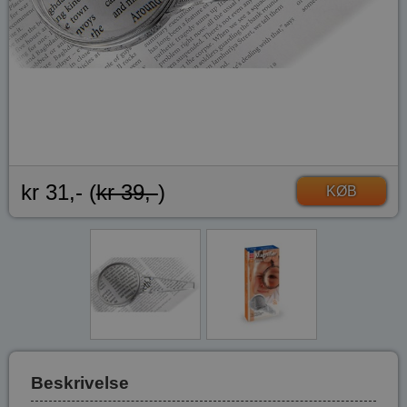
kr 31,- (
kr 39,-
)
KØB
Beskrivelse