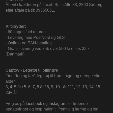
Åbent i kælderen på Jacob Bulls Alle 88, 2860 Søborg
efter aftale på tlf: 39565051.
Vi tilbyder:
- 60 dages fuld returret
- Levering med PostNord og GLS
- Online- og EAN-betaling
- Gratis levering ved køb over 500 kr ellers 33 kr
(Danmark)
Captoy - Legetøj til pilfingre
Find "leg og lær"-legetøj til børn, piger og drenge efter
alder:
3, 4, 5 år
/
5, 6, 7, 8 år
/
8, 9, 10+ år
/
11, 12, 13, 14, 15,
23+ år
.
Følg os på
facebook
og
instagram
for løbende
opdateringer og inspiration til fremtidig læring og leg.