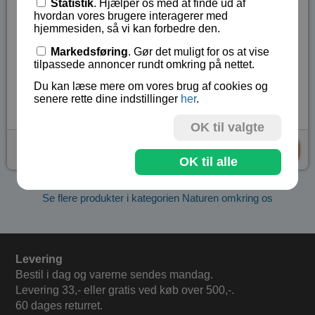
Statistik
. Hjælper os med at finde ud af
hvordan vores brugere interagerer med
Husk, du må aldrig, aldrig, aldrig kikke op mod solen
hjemmesiden, så vi kan forbedre den.
gennem en lup, da du resikerer at brænde dit øje i
Markedsføring
. Gør det muligt for os at vise
stykker.
tilpassede annoncer rundt omkring på nettet.
Lagerstatus:
På lager
Du kan læse mere om vores brug af cookies og
Vare nr.:
EDU-MG060
senere rette dine indstillinger
her
.
OK til valgte
kr 31,- (
kr 39,-
)
KØB
OK til alle
Se flere produkter i kategorien Naturen omkring os
Levering
Bestil i dag og varerne sendes mandag.
Levering 33,- eller gratis ved køb over 500,-.
60 dages returret.