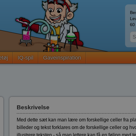
Bes
Lev
60 
etøj
IQ-spil
Gaveinspiration
Beskrivelse
Med dette sæt kan man lære om forskellige celler fra pla
billeder og tekst forklares om de forskellige celler og h
illustrere teksten - så man lettere kan få en føling med t