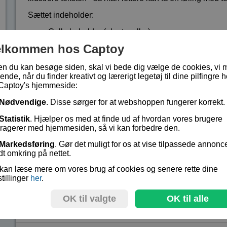
Sættet indeholder:
Celle beholder (planteceller)
Celle beholder (dyreceller)
elkommen hos Captoy
Slim (100g)
en du kan besøge siden, skal vi bede dig vælge de cookies, vi 
Vejledning på engelsk
ende, når du finder kreativt og lærerigt legetøj til dine pilfingre h
Captoy's hjemmeside:
samt celle dele i plastik
Nødvendige
. Disse sørger for at webshoppen fungerer korrekt.
Celle vakuole
2 celle kerner
Statistik
. Hjælper os med at finde ud af hvordan vores brugere
eragerer med hjemmesiden, så vi kan forbedre den.
2 Golgi apparater
2 mitochondrier
Markedsføring
. Gør det muligt for os at vise tilpassede annonc
dt omkring på nettet.
1 chloroplast (grønkorn)
kan læse mere om vores brug af cookies og senere rette dine
Fra 6 år og opefter.
stillinger
her
.
Lagerstatus:
På lager
OK til valgte
OK til alle
Vare nr.:
ART-196414