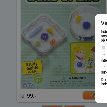
V
Ind
anv
på 
int
run
Du 
ind
kr 99,-
KØB