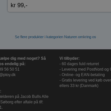
kr 99,-
Se flere produkter i kategorien Naturen omkring os
jælpe dig med noget? Så
Vi tilbyder:
os endelig på:
- 60 dages fuld returret
39 56 50 51
- Levering med PostNord og
c@ptoy.dk
- Online- og EAN-betaling
- Gratis levering ved køb over
ellers 33 kr (Danmark)
:
kælderen på Jacob Bulls Alle
Søborg efter aftale på tlf:
1.