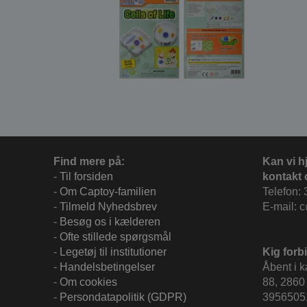
Find mere på:
Kan vi h
-
Til forsiden
kontakt 
-
Om Captoy-familien
Telefon: 
-
Tilmeld Nyhedsbrev
E-mail: 
-
Besøg os i kælderen
-
Ofte stillede spørgsmål
-
Legetøj til institutioner
Kig forbi
-
Handelsbetingelser
Åbent i 
-
Om cookies
88, 2860 
-
Persondatapolitik (GDPR)
3956505