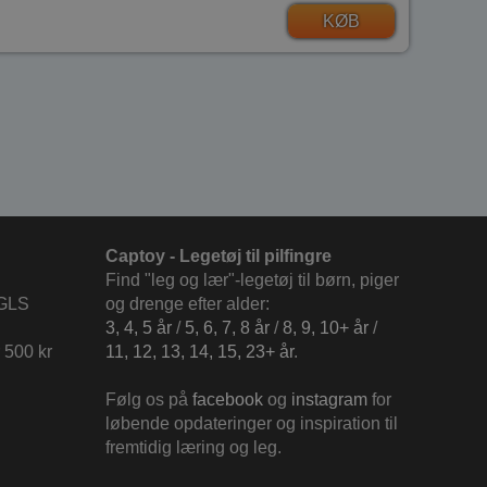
KØB
Captoy - Legetøj til pilfingre
Find "leg og lær"-legetøj til børn, piger
 GLS
og drenge efter alder:
3, 4, 5 år
/
5, 6, 7, 8 år
/
8, 9, 10+ år
/
 500 kr
11, 12, 13, 14, 15, 23+ år
.
Følg os på
facebook
og
instagram
for
løbende opdateringer og inspiration til
fremtidig læring og leg.