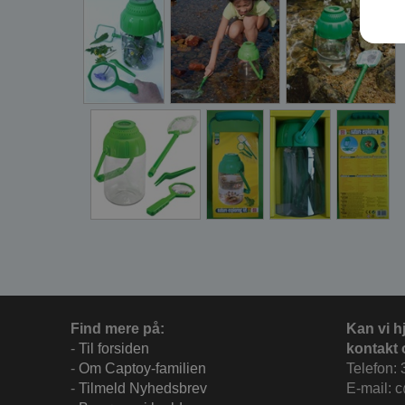
Find mere på:
Kan vi h
-
Til forsiden
kontakt 
-
Om Captoy-familien
Telefon: 
-
Tilmeld Nyhedsbrev
E-mail: 