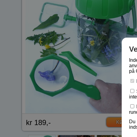
V
Ind
anv
på 
int
run
kr 189,-
Du 
KØB
ind