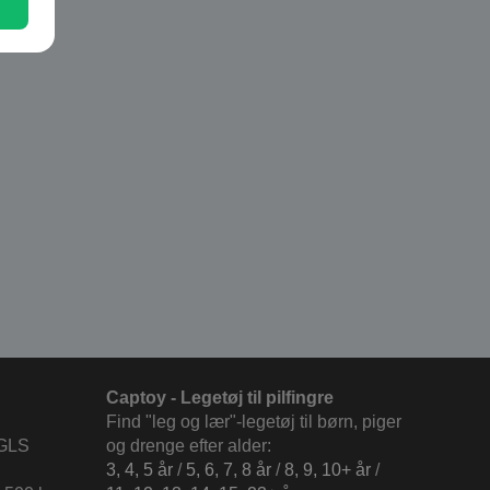
Captoy - Legetøj til pilfingre
Find "leg og lær"-legetøj til børn, piger
 GLS
og drenge efter alder:
3, 4, 5 år
/
5, 6, 7, 8 år
/
8, 9, 10+ år
/