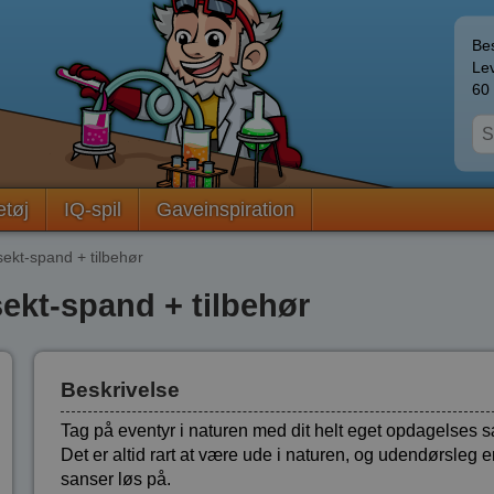
Bes
Lev
60 
etøj
IQ-spil
Gaveinspiration
ekt-spand + tilbehør
ekt-spand + tilbehør
Beskrivelse
Tag på eventyr i naturen med dit helt eget opdagelses s
Det er altid rart at være ude i naturen, og udendørsleg 
sanser løs på.