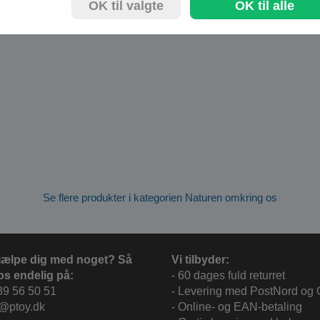
OK til valgte
OK til alle
Se flere produkter i kategorien Naturen omkring os
jælpe dig med noget? Så
Vi tilbyder:
os endelig på:
- 60 dages fuld returret
39 56 50 51
- Levering med PostNord og
c@ptoy.dk
- Online- og EAN-betaling