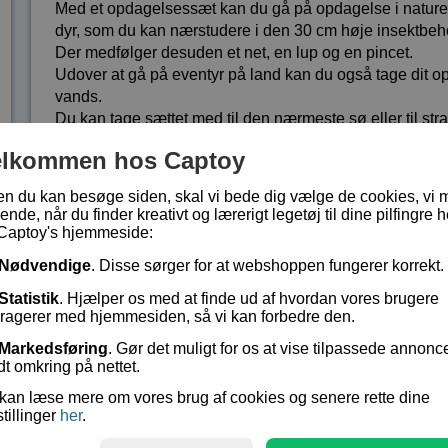
Med et opdagelsessæt kan du gå på opdagelse i naturen
dyr, som du kan nærstudere i den 30 cm høje insektbehol
Der medfølger desuden et net, en lup og en pincet.
Udover at gå på eventyr på land kan du også tage dit o
vands.
Du kan tage sættet med til den nærmeste sø eller til 
dyr og planter der.
elkommen hos Captoy
Sættet er en fantastisk måde at bruge tid sammen som 
en du kan besøge siden, skal vi bede dig vælge de cookies, vi 
Hvis man vælger at gå opdagelse selv, anbefaler vi at m
ende, når du finder kreativt og lærerigt legetøj til dine pilfingre h
Captoy's hjemmeside:
Lagerstatus:
På lager
Vare nr.:
EDU-BL029
Nødvendige
. Disse sørger for at webshoppen fungerer korrekt.
Statistik
. Hjælper os med at finde ud af hvordan vores brugere
eragerer med hjemmesiden, så vi kan forbedre den.
kr 189,-
Markedsføring
. Gør det muligt for os at vise tilpassede annonc
dt omkring på nettet.
kan læse mere om vores brug af cookies og senere rette dine
stillinger
her
.