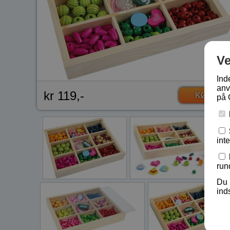
V
Ind
anv
kr 119,-
KØB
på 
int
run
Du 
ind