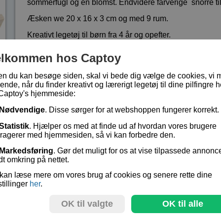
sommerfugl og en blomst. Endvidere farverige snorre til 
Æsken we 20 x 16 x 3 cm og med 9 rum.
Kreativt legetøj til børn fra 4 år og opefter.
Lagerstatus:
På lager
elkommen hos Captoy
Vare nr.:
LE-32012
en du kan besøge siden, skal vi bede dig vælge de cookies, vi 
ende, når du finder kreativt og lærerigt legetøj til dine pilfingre h
Captoy's hjemmeside:
kr 119,-
Nødvendige
. Disse sørger for at webshoppen fungerer korrekt.
Statistik
. Hjælper os med at finde ud af hvordan vores brugere
eragerer med hjemmesiden, så vi kan forbedre den.
Markedsføring
. Gør det muligt for os at vise tilpassede annonc
dt omkring på nettet.
kan læse mere om vores brug af cookies og senere rette dine
stillinger
her
.
OK til valgte
OK til alle