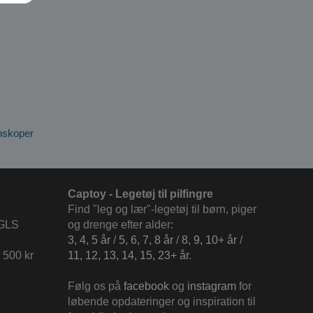
doskoper
Captoy - Legetøj til pilfingre
Find "leg og lær"-legetøj til børn, piger
 GLS
og drenge efter alder:
3, 4, 5 år
/
5, 6, 7, 8 år
/
8, 9, 10+ år
/
 500 kr
11, 12, 13, 14, 15, 23+ år
.
Følg os på
facebook
og
instagram
for
løbende opdateringer og inspiration til