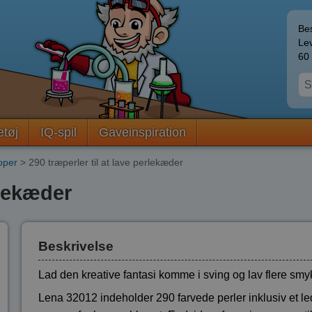
Bes
Lev
60 
etøj
IQ-spil
Gaveinspiration
koper
> 290 træperler til at lave perlekæder
rlekæder
Beskrivelse
Lad den kreative fantasi komme i sving og lav flere smy
Lena 32012 indeholder 290 farvede perler inklusiv et led