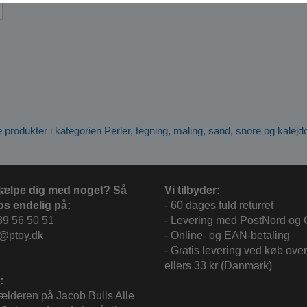
e produkter i kategorien Perler, tegning, maling, sand, snore og kalej
jælpe dig med noget? Så
Vi tilbyder:
os endelig på:
- 60 dages fuld returret
39 56 50 51
- Levering med PostNord og
c@ptoy.dk
- Online- og EAN-betaling
- Gratis levering ved køb over
ellers 33 kr (Danmark)
:
kælderen på Jacob Bulls Alle