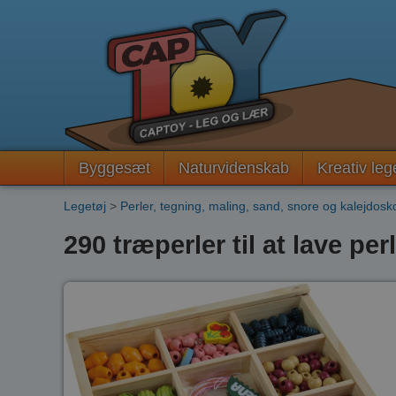
Byggesæt
Naturvidenskab
Kreativ leg
Legetøj
>
Perler, tegning, maling, sand, snore og kalejdos
290 træperler til at lave pe