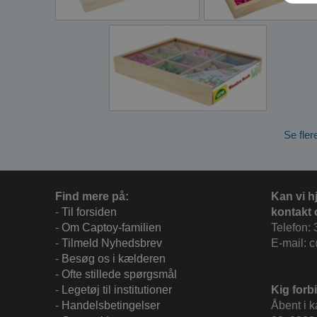
Se fler
Find mere på:
Kan vi h
-
Til forsiden
kontakt 
-
Om Captoy-familien
Telefon: 
-
Tilmeld Nyhedsbrev
E-mail: 
-
Besøg os i kælderen
-
Ofte stillede spørgsmål
-
Legetøj til institutioner
Kig forbi
-
Handelsbetingelser
Åbent i 