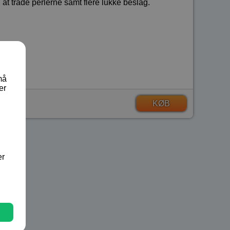
at tråde perlerne samt flere lukke beslag.
må
er
KØB
er