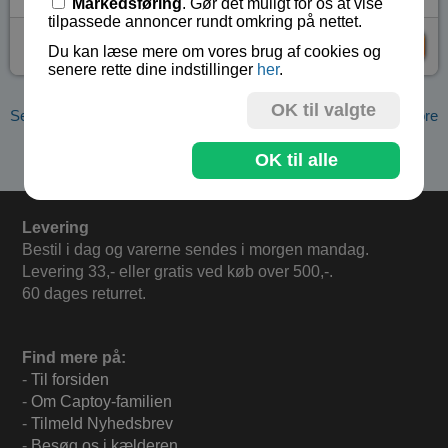
Markedsføring
. Gør det muligt for os at vise
tilpassede annoncer rundt omkring på nettet.
kr 129,-
KØB
Du kan læse mere om vores brug af cookies og
senere rette dine indstillinger
her
.
OK til valgte
Se flere produkter i kategorien Perler, tegning, maling, sand, snore
og kalejdoskoper
OK til alle
Levering
Bestil i dag og varerne sendes i morgen mandag.
Levering 33,- eller gratis ved køb over 500,-.
60 dages returret.
Find mere på:
-
Til forsiden
-
Om Captoy-familien
-
Tilmeld Nyhedsbrev
-
Besøg os i kælderen