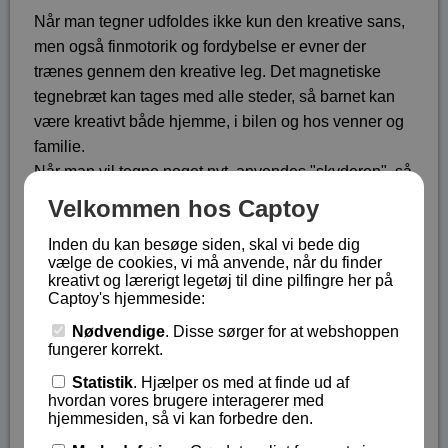
Når man tegner udfoldes ikke kun den kreative sans,
men også finmotorik og fordybelse er evner der
trænes gennem den kreative leg. Det magnetiske
tegnebræt kan tages med alle steder, så barnet kan
være kreativt både hjemme, i bilen og hos venner og
familie.
Når man vil tegne noget nyt, anvendes "skyderen", så
tegningen slettes og der igen er en ren tegneplade til
Velkommen hos Captoy
at tegne på.
Inden du kan besøge siden, skal vi bede dig
Selve den aktive tegneplade er på 19 cm x 14 cm.,
vælge de cookies, vi må anvende, når du finder
mens den ydre størrelse er på 32,5 cm x 25
kreativt og lærerigt legetøj til dine pilfingre her på
Captoy's hjemmeside:
cm. Pladen er delt ind i 4 områder med hver sin farve
- blå, gul, brun og grøn.
Nødvendige
. Disse sørger for at webshoppen
fungerer korrekt.
Fra 3 år og opefter.
Statistik
. Hjælper os med at finde ud af
Lagerstatus:
På lager
hvordan vores brugere interagerer med
hjemmesiden, så vi kan forbedre den.
Vare nr.:
ALL-68510