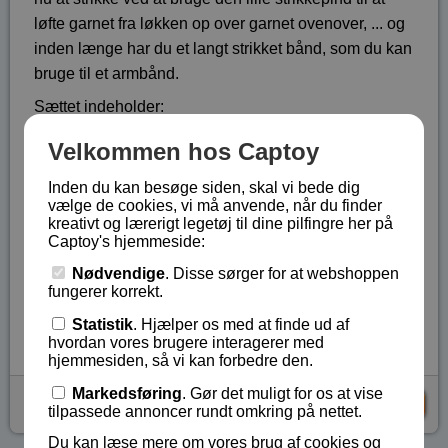
løfte garnet fra løkken op over garnet ovenover, ... og
inden længe har du et langt strikket bånd, som du kan
bruge til et armbånd.
Sættet indeholder:
Strikkelise
Velkommen hos Captoy
3 mindre nøgler garn til at kommer i gang med
Inden du kan besøge siden, skal vi bede dig
Strikkepind
vælge de cookies, vi må anvende, når du finder
Nål
kreativt og lærerigt legetøj til dine pilfingre her på
Illustreret vejledning med dansk tekst
Captoy's hjemmeside:
Fra 6 år.
Nødvendige
. Disse sørger for at webshoppen
fungerer korrekt.
Lagerstatus:
På lager
Statistik
. Hjælper os med at finde ud af
Vare nr.:
LE-42375
hvordan vores brugere interagerer med
hjemmesiden, så vi kan forbedre den.
Markedsføring
. Gør det muligt for os at vise
kr 59,-
KØB
tilpassede annoncer rundt omkring på nettet.
Du kan læse mere om vores brug af cookies og