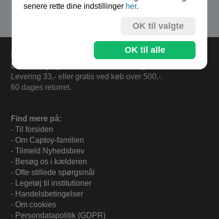
senere rette dine indstillinger
her
.
Se flere produkter i kategorien Smykker
OK til valgte
OK til alle
Levering
Bestil i dag og varerne sendes mandag.
Levering 33,- eller gratis ved køb over 500,-.
60 dages returret.
Find mere på:
-
Til forsiden
-
Om Captoy-familien
-
Tilmeld Nyhedsbrev
-
Besøg os i kælderen
-
Ofte stillede spørgsmål
-
Legetøj til institutioner
-
Handelsbetingelser
-
Om cookies
-
Persondatapolitik (GDPR)