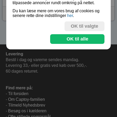
tilpassede annoncer rundt omkring på nettet.
Du kan læse mere om vores brug af cookies og
kr 259,-
senere rette dine indstillinger
her
.
OK til valgte
Se flere produkter i kategorien Teifoc mursten
OK til alle
Levering
Bestil i dag og varerne sendes mandag.
Levering 33,- eller gratis ved køb over 500,-.
60 dages returret.
Find mere på:
-
Til forsiden
-
Om Captoy-familien
-
Tilmeld Nyhedsbrev
-
Besøg os i kælderen
-
Ofte stillede spørgsmål