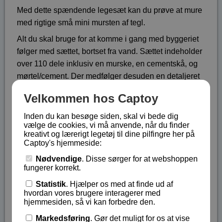
Med dette spændende legesæt kan du prøve at mure
med rigtige små mini mursten af tegl.
Alt du skal bruge for at komme i gang med byggeriet
følger med sættet, bortset fra vand. Sættet indeholder
over 110 dele inklusiv en murske, en cementskå, og
mørtel/cement. Der medfølger desuden en detaljeret
byggevejledning, så du bliver guidet sikkert og nemt i
Velkommen hos Captoy
gang med byggeriet.
Inden du kan besøge siden, skal vi bede dig
Hvis du ønsker at bygge dit hus på ny kan du starte
vælge de cookies, vi må anvende, når du finder
forfra ved at nedrive dit hus. Hvis du vil nedrive dit
kreativt og lærerigt legetøj til dine pilfingre her på
hus skal du blot lægge det i en balje med vand.
Captoy's hjemmeside:
Cementen vil opløses så du kan bygge et nyt hus
Nødvendige
. Disse sørger for at webshoppen
med murstenene.
fungerer korrekt.
Legetøj velegnet til børn fra 6 år og opefter.
Statistik
. Hjælper os med at finde ud af
hvordan vores brugere interagerer med
Lagerstatus:
Ikke på lager
hjemmesiden, så vi kan forbedre den.
Vare nr.:
TEI-51
Markedsføring
. Gør det muligt for os at vise