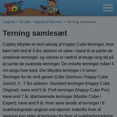
Legetøj
>
IQ-sæt - legetøj til hjernen
> Terning samlesæt
Terning samlesæt
Captoy tilbyder et stort udvalg af Happy Cube terninger, hvor
børn helt ned til 3-års alderen vil være i stand til at samle de
simpleste terninger, og voksne er nødt til at bruge lang tid på
at samle de sværeste terninger. De enkelte terninger måler 4
cm langs hver kant. Der tilbydes terninger i 4 serier:
Terninger for de små genier (Little Genious / Happy Cube
Junior); 3 - 7 års alderen. Standard terninger (Happy Cube
Original); mere end 5 år. Profi terninger (Happy Cube Pro);
mere end 7 år. Marmorerede terninger (Marble Cube /
Expert); mere end 9 år. Hver serie består af terninger i 6
sværhedsgrader angivet ved stjerner. Indenfor hver af
serierne kan sider af terninger fra flere af sværhedsgraderne