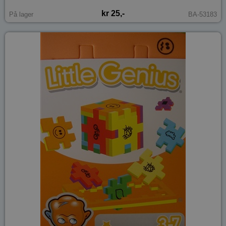
kr 25,-
På lager
BA-53183