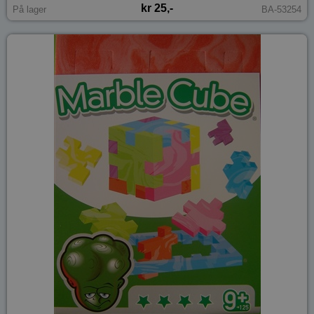
kr 25,-
På lager
BA-53254