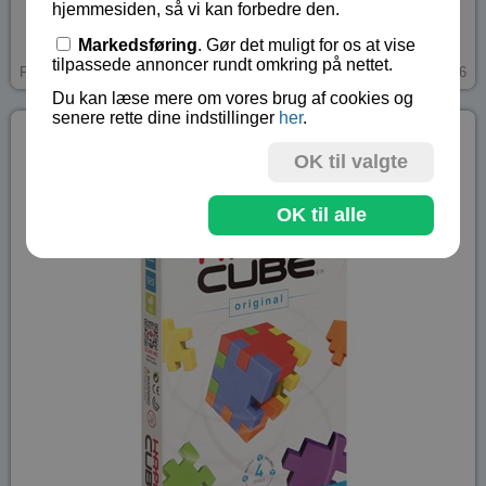
Saml de 6 sider til en terning, som derefter skilles og
hjemmesiden, så vi kan forbedre den.
saml...
Markedsføring
. Gør det muligt for os at vise
tilpassede annoncer rundt omkring på nettet.
kr 25,-
På lager
BA-53216
Du kan læse mere om vores brug af cookies og
senere rette dine indstillinger
her
.
OK til valgte
OK til alle