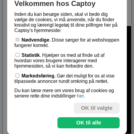
Velkommen hos Captoy
Vejledning på engelsk med billedvejledning til
samling af modellerne
Inden du kan besøge siden, skal vi bede dig
vælge de cookies, vi må anvende, når du finder
Fra 8 - 12+ år..
kreativt og lærerigt legetøj til dine pilfingre her på
Captoy's hjemmeside:
Nødvendige
. Disse sørger for at webshoppen
fungerer korrekt.
Statistik
. Hjælper os med at finde ud af
hvordan vores brugere interagerer med
hjemmesiden, så vi kan forbedre den.
Markedsføring
. Gør det muligt for os at vise
tilpassede annoncer rundt omkring på nettet.
Du kan læse mere om vores brug af cookies og
senere rette dine indstillinger
her
.
OK til valgte
OK til alle