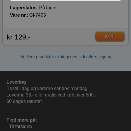
Lagerstatus:
På lager
Vare nr.:
GI-7403
kr 129,-
KØB
Se flere produkter i kategorien Udendørs legetøj
Levering
Bestil i dag og varerne sendes mandag.
Levering 33,- eller gratis ved køb over 500,-.
60 dages returret.
Find mere på:
-
Til forsiden