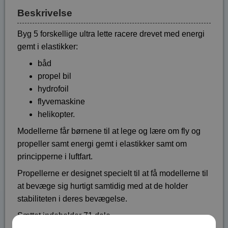
Beskrivelse
Byg 5 forskellige ultra lette racere drevet med energi
gemt i elastikker:
båd
propel bil
hydrofoil
flyvemaskine
helikopter.
Modellerne får børnene til at lege og lære om fly og
propeller samt energi gemt i elastikker samt om
principperne i luftfart.
Propellerne er designet specielt til at få modellerne til
at bevæge sig hurtigt samtidig med at de holder
stabiliteten i deres bevægelse.
Sættet indeholder 71 dele.