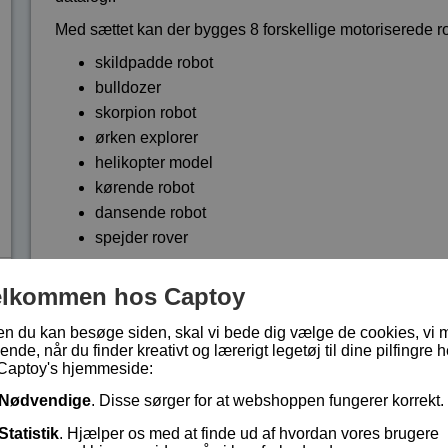
Med sættet kan der bygges 8 forskellige motoriserede ro
skildpadde robot
bulldozer
skorpion robot
ørken explorer
helikopter model
kørende robot
dansende robot
spejder rover
Når en robot er bygget færdig, programmeres den ved hj
elkommen hos Captoy
smartphone. Forbindelsen til robotten går via en trådløs
Den gratis app til programmering af robotterne fås både 
en du kan besøge siden, skal vi bede dig vælge de cookies, vi 
ende, når du finder kreativt og lærerigt legetøj til dine pilfingre h
hvilket styresystem de bruger.
Captoy's hjemmeside:
App'en kan bruges til:
Nødvendige
. Disse sørger for at webshoppen fungerer korrekt.
at styre robotten trådløst
Statistik
. Hjælper os med at finde ud af hvordan vores brugere
at skrive programmer til at kontrollere robottens 2