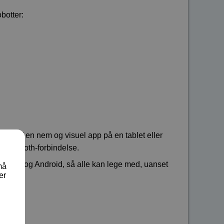
botter:
ælp af en nem og visuel app på en tablet eller
 Bluetooth-forbindelse.
til iOS og Android, så alle kan lege med, uanset
må
er
 motorer