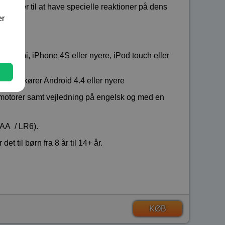
robotter til at have specielle reaktioner på dens
er
iPad mini, iPhone 4S eller nyere, iPod touch eller
g som kører Android 4.4 eller nyere
 motorer samt vejledning på engelsk og med en
 AA / LR6).
et til børn fra 8 år til 14+ år.
KØB