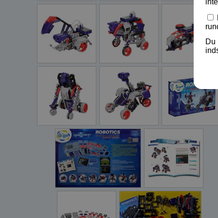
int
run
Du 
ind