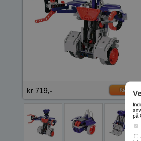
kr 719,-
KØB
V
Ind
anv
på 