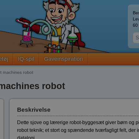
Bes
Lev
60 
etøj
IQ-spil
Gaveinspiration
t machines robot
 machines robot
Beskrivelse
Dette sjove og lærerige robot-byggesæt giver børn og pi
robot teknik; et stort og spændende tværfagligt felt, der
datalogi.