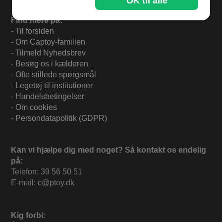
OK til alle
Find mere på:
-
Til forsiden
-
Om Captoy-familien
-
Tilmeld Nyhedsbrev
-
Besøg os i kælderen
-
Ofte stillede spørgsmål
-
Legetøj til institutioner
-
Handelsbetingelser
-
Om cookies
-
Persondatapolitik (GDPR)
Kan vi hjælpe dig med noget? Så kontakt os endelig
på:
Telefon: 39 56 50 51
E-mail: c@ptoy.dk
Kig forbi: