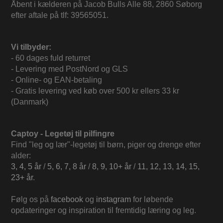
Åbent i kælderen på Jacob Bulls Alle 88, 2860 Søborg
efter aftale på tlf: 39565051.
Vi tilbyder:
- 60 dages fuld returret
- Levering med PostNord og GLS
- Online- og EAN-betaling
- Gratis levering ved køb over 500 kr ellers 33 kr
(Danmark)
Captoy - Legetøj til pilfingre
Find "leg og lær"-legetøj til børn, piger og drenge efter
alder:
3, 4, 5 år
/
5, 6, 7, 8 år
/
8, 9, 10+ år
/
11, 12, 13, 14, 15,
23+ år
.
Følg os på
facebook
og
instagram
for løbende
opdateringer og inspiration til fremtidig læring og leg.