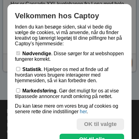
Her er Cascade XXL kuglebanen fra Lena med hele
45 dele (heraf 14 spcial dele) samt 20 kugler.
Velkommen hos Captoy
Legetøj beregnet til børn fra 3 år og opefter.
Inden du kan besøge siden, skal vi bede dig
Lagerstatus:
På lager
vælge de cookies, vi må anvende, når du finder
kreativt og lærerigt legetøj til dine pilfingre her på
Vare nr.:
LE-65296
Captoy's hjemmeside:
Nødvendige
. Disse sørger for at webshoppen
fungerer korrekt.
kr 229,-
KØB
Statistik
. Hjælper os med at finde ud af
hvordan vores brugere interagerer med
hjemmesiden, så vi kan forbedre den.
Se flere produkter i kategorien Kuglebane
Markedsføring
. Gør det muligt for os at vise
tilpassede annoncer rundt omkring på nettet.
Du kan læse mere om vores brug af cookies og
Levering
senere rette dine indstillinger
her
.
Bestil inden kl 13.00 og varerne sendes i dag fredag.
OK til valgte
Levering 33,- eller gratis ved køb over 500,-.
60 dages returret.