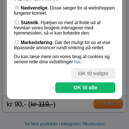
elektronikinteresserede og formår at koble læring
Nødvendige
. Disse sørger for at webshoppen
fungerer korrekt.
med leg.
Statistik
. Hjælper os med at finde ud af
hvordan vores brugere interagerer med
Bemærk at æsken kan være lettere beskadiget, mens
hjemmesiden, så vi kan forbedre den.
indholdet er helt OK.
Markedsføring
. Gør det muligt for os at vise
tilpassede annoncer rundt omkring på nettet.
Fra 8 år. Kræver ingen lodning. Vejledning på
engelsk.
Du kan læse mere om vores brug af cookies og
senere rette dine indstillinger
her
.
Kræver 2 AA batterier, som ikke er inkluderet.
OK til valgte
Lagerstatus:
På lager
Vare nr.:
TOK-4003
OK til alle
kr 90,- (
kr 119,-
)
KØB
Se flere produkter i kategorien Tilbudsvarer