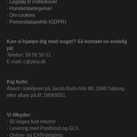
-
Legetøj til institutioner
-
Handelsbetingelser
-
Om cookies
-
Persondatapolitik (GDPR)
Kan vi hjælpe dig med noget? Så kontakt os endelig
på:
Telefon: 39 56 50 51
E-mail: c@ptoy.dk
Kig forbi:
Åbent i kælderen på Jacob Bulls Alle 88, 2860 Søborg
efter aftale på tlf: 39565051.
Vi tilbyder:
- 60 dages fuld returret
- Levering med PostNord og GLS
- Online- og EAN-betaling