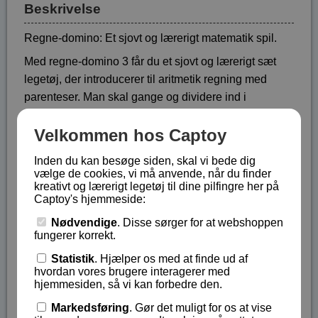
Beskrivelse
Regne-domino: Et sjovt og lærerigt matematik spil.
Med regne-domino 3 får du et sjovt og lærerigt sæt
legetøj, der introducerer til aritmetik regning med
parenteser. Man skal gange og dividere ind i
parenteser, lægge tal sammen og trække tal fra
Velkommen hos Captoy
hinanden, både indenfor og udenfor parentesen.
Samtidig får man på en sjov måde træning i addition
Inden du kan besøge siden, skal vi bede dig
(+) og multiplikation (*) af tal. På den ene side af
vælge de cookies, vi må anvende, når du finder
brikken, er der et resultatet og på den anden side er
kreativt og lærerigt legetøj til dine pilfingre her på
Captoy's hjemmeside:
der et regnestykke.
Nødvendige
. Disse sørger for at webshoppen
Fra 7 år (hvis man er skarp) og opefter.
fungerer korrekt.
De 40 brikker er af træ og ligger i en trææske.
Statistik
. Hjælper os med at finde ud af
hvordan vores brugere interagerer med
Lagerstatus:
På lager
hjemmesiden, så vi kan forbedre den.
Vare nr.:
BA-7833
Markedsføring
. Gør det muligt for os at vise