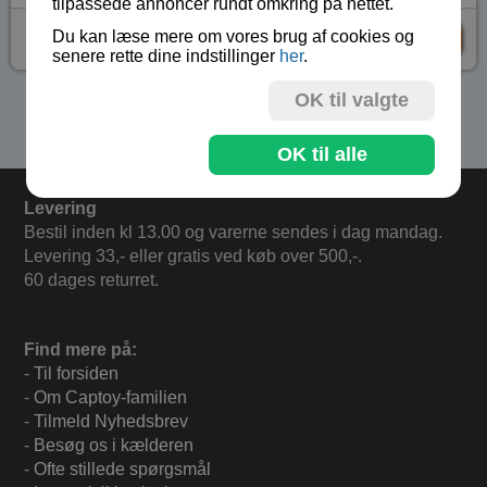
tilpassede annoncer rundt omkring på nettet.
kr 199,-
Du kan læse mere om vores brug af cookies og
KØB
senere rette dine indstillinger
her
.
OK til valgte
Se flere produkter i kategorien Undervisning
OK til alle
Levering
Bestil inden kl 13.00 og varerne sendes i dag mandag.
Levering 33,- eller gratis ved køb over 500,-.
60 dages returret.
Find mere på:
-
Til forsiden
-
Om Captoy-familien
-
Tilmeld Nyhedsbrev
-
Besøg os i kælderen
-
Ofte stillede spørgsmål