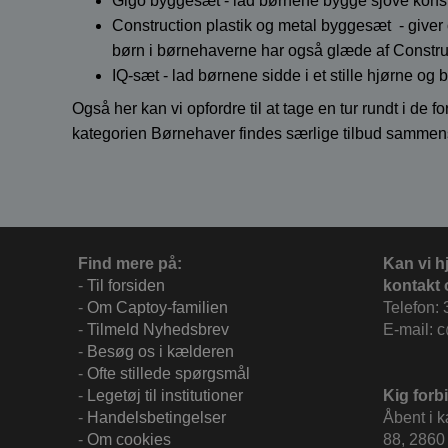
Gigo byggesæt - lad børnene bygge sjove konst
Construction plastik og metal byggesæt - giver o
børn i børnehaverne har også glæde af Constru
IQ-sæt - lad børnene sidde i et stille hjørne og 
Også her kan vi opfordre til at tage en tur rundt i de fo
kategorien Børnehaver findes særlige tilbud sammensa
Find mere på:
Kan vi h
-
Til forsiden
kontakt 
-
Om Captoy-familien
Telefon: 
-
Tilmeld Nyhedsbrev
E-mail: 
-
Besøg os i kælderen
-
Ofte stillede spørgsmål
-
Legetøj til institutioner
Kig forbi
-
Handelsbetingelser
Åbent i 
-
Om cookies
88, 2860 