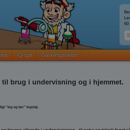
Bes
Lev
60 
etøj
IQ-spil
Gaveinspiration
til brug i undervisning og i hjemmet.
t "leg og lær" legetøj.