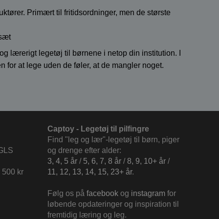
ører. Primært til fritidsordninger, men de største
-sæt
og lærerigt legetøj til børnene i netop din institution. I
 for at lege uden de føler, at de mangler noget.
Captoy - Legetøj til pilfingre
Find "leg og lær"-legetøj til børn, piger
 GLS
og drenge efter alder:
3, 4, 5 år
/
5, 6, 7, 8 år
/
8, 9, 10+ år
/
 500 kr
11, 12, 13, 14, 15, 23+ år
.
Følg os på
facebook
og
instagram
for
løbende opdateringer og inspiration til
fremtidig læring og leg.