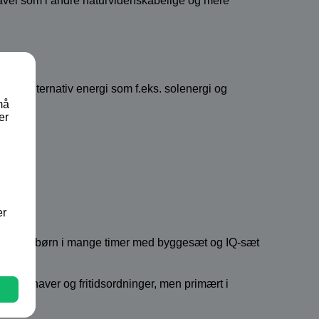
 såvel som i andre naturvidenskabelige og mere
r, alternativ energi som f.eks. solenergi og
må
er
ing.
er
nger leger børn i mange timer med byggesæt og IQ-sæt
børnehaver og fritidsordninger, men primært i