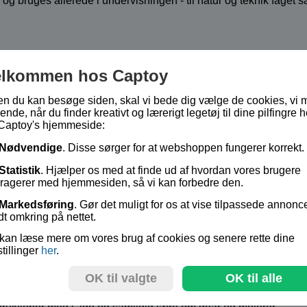
og bruges allerede i undervisningen - til natur og teknik faget
per af mikroskoper af god kvalitet; også digital mikroskop
elkommen hos Captoy
g. Med Gigo byggesæt kan man dække emner som elektricitet, gea
en du kan besøge siden, skal vi bede dig vælge de cookies, vi 
ende, når du finder kreativt og lærerigt legetøj til dine pilfingre h
Captoy's hjemmeside:
 kroppens opbygning
Nødvendige
. Disse sørger for at webshoppen fungerer korrekt.
lige fysiske begreber - f. eks. solceller, elektriske komponenter
Statistik
. Hjælper os med at finde ud af hvordan vores brugere
find lige det skolemateriale du kunne tænke dig til din undervisn
eragerer med hjemmesiden, så vi kan forbedre den.
nger
Markedsføring
. Gør det muligt for os at vise tilpassede annonc
dt omkring på nettet.
haver og fritidsordninger, og i mange børnehaver / fritidsordni
kan læse mere om vores brug af cookies og senere rette dine
stillinger
her
.
produkter til børnehaver og fritidsordninger er:
r og se kuglerne trille ned ad banen bagefter. Benyttes både i 
OK til valgte
OK til alle