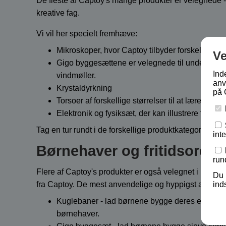
De fleste af Captoy's mange produkter er velegnede - 
kreative fag.
Vi vil her specielt fremhæve:
Mikroskoper, hvor Captoy tilbyder forskellige ty
V
Gigo byggesættene er velegnede til undervisnin
Ind
vindmøller.
anv
Krystaldyrkning
på 
Torsoer af forskellige størrelser til at lære om
Elektronik og fysiksæt, der kan illustrere forskel
Tag en tur rundt i de forskellige produktkategorier og 
int
Børnehaver og fritidsordni
run
Flere af Captoy's produkter er også velegnet i børne
Du 
ind
fra Captoy. De mest anvendelige og hyppigst anvendte 
Kuglebaner - lad børnene bygge deres egne bane
børnehaver.