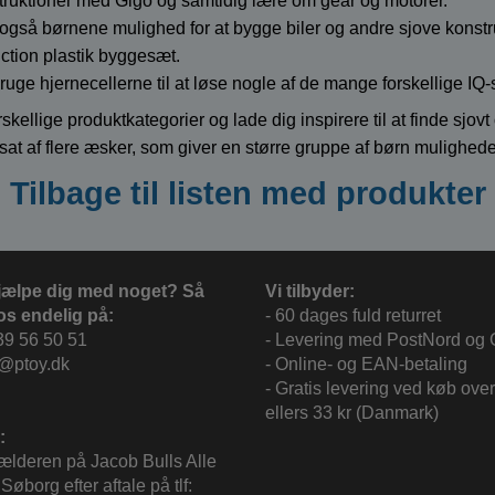
ruktioner med Gigo og samtidig lære om gear og motorer.
gså børnene mulighed for at bygge biler og andre sjove konstrukt
ction plastik byggesæt.
bruge hjernecellerne til at løse nogle af de mange forskellige IQ
rskellige produktkategorier og lade dig inspirere til at finde sjovt 
t af flere æsker, som giver en større gruppe af børn muligheden
Tilbage til listen med produkter
jælpe dig med noget? Så
Vi tilbyder:
os endelig på:
- 60 dages fuld returret
39 56 50 51
- Levering med PostNord og
c@ptoy.dk
- Online- og EAN-betaling
- Gratis levering ved køb over
ellers 33 kr (Danmark)
:
kælderen på Jacob Bulls Alle
Søborg efter aftale på tlf: