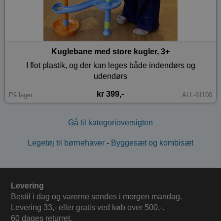
Kuglebane med store kugler, 3+
I flot plastik, og der kan leges både indendørs og
udendørs
kr 399,-
På lager
ALL-61100
Gå til kategorioversigten
Legetøj til børnehaver
-
Byggesæt og kombisæt
Levering
Bestil i dag og varerne sendes i morgen mandag.
Levering 33,- eller gratis ved køb over 500,-.
60 dages returret.