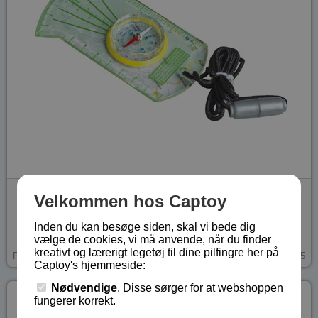
Kompas
Velkommen hos Captoy
Fra 8 år.
Inden du kan besøge siden, skal vi bede dig
vælge de cookies, vi må anvende, når du finder
kreativt og lærerigt legetøj til dine pilfingre her på
kr 49,-
På lager
EDU-PH005
Captoy's hjemmeside:
Nødvendige
. Disse sørger for at webshoppen
fungerer korrekt.