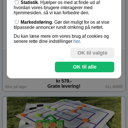
Statistik
. Hjælper os med at finde ud af
hvordan vores brugere interagerer med
hjemmesiden, så vi kan forbedre den.
Markedsføring
. Gør det muligt for os at vise
tilpassede annoncer rundt omkring på nettet.
Du kan læse mere om vores brug af cookies og
senere rette dine indstillinger
her
.
OK til valgte
Alldoro 60080 Kæmpe skakspil til haven - XXL
Skak indendørs/udendørs, 158x158cm, brikker op til
OK til alle
26cm høje
kr 579,-
Gratis levering!
Ikke på lager
ALL-60080