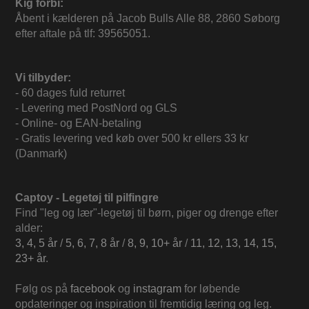
Kig forbi:
Åbent i kælderen på Jacob Bulls Alle 88, 2860 Søborg
efter aftale på tlf: 39565051.
Vi tilbyder:
- 60 dages fuld returret
- Levering med PostNord og GLS
- Online- og EAN-betaling
- Gratis levering ved køb over 500 kr ellers 33 kr
(Danmark)
Captoy - Legetøj til pilfingre
Find "leg og lær"-legetøj til børn, piger og drenge efter
alder:
3, 4, 5 år
/
5, 6, 7, 8 år
/
8, 9, 10+ år
/
11, 12, 13, 14, 15,
23+ år
.
Følg os på
facebook
og
instagram
for løbende
opdateringer og inspiration til fremtidig læring og leg.