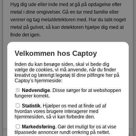
Hyg dig ude eller inde med at gå på opdagelse efter
metal i dine omgivelser. Gå en tur med familie eller
venner og tag metaldetektoren med. Har du tabt noget
metal på gulvet, så kan detektoren hjælpe dig med at
finde det igen.
Når detektoren finder metal vil en LED pære lyse rødt
Velkommen hos Captoy
og der lyder et bip.
Følsomheden kan justeres, og længden af detektoren
Inden du kan besøge siden, skal vi bede dig
vælge de cookies, vi må anvende, når du finder
kan justeres mellem 58 og 96 cm.
kreativt og lærerigt legetøj til dine pilfingre her på
Billedvejledning med dansk tekst.
Captoy's hjemmeside:
Metaldetektoren skal bruge 1 x 9V batteri, som ikke
Nødvendige
. Disse sørger for at webshoppen
fungerer korrekt.
følger med.
Statistik
. Hjælper os med at finde ud af
Lagerstatus:
På lager
hvordan vores brugere interagerer med
Vare nr.:
EDU-MD938
hjemmesiden, så vi kan forbedre den.
Markedsføring
. Gør det muligt for os at vise
tilpassede annoncer rundt omkring på nettet.