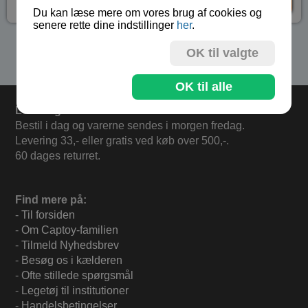
kr 299,-
KØB
Du kan læse mere om vores brug af cookies og
senere rette dine indstillinger
her
.
Se flere produkter i kategorien Fysik
OK til valgte
OK til alle
Levering
Bestil i dag og varerne sendes i morgen fredag.
Levering 33,- eller gratis ved køb over 500,-.
60 dages returret.
Find mere på:
-
Til forsiden
-
Om Captoy-familien
-
Tilmeld Nyhedsbrev
-
Besøg os i kælderen
-
Ofte stillede spørgsmål
-
Legetøj til institutioner
-
Handelsbetingelser