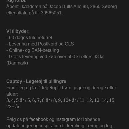
Kig forbi:
Åbent i kælderen på Jacob Bulls Alle 88, 2860 Søborg
efter aftale på tlf: 39565051.
Vi tilbyder:
- 60 dages fuld returret
- Levering med PostNord og GLS
- Online- og EAN-betaling
- Gratis levering ved køb over 500 kr ellers 33 kr
(Danmark)
Captoy - Legetøj til pilfingre
Find "leg og lær"-legetøj til børn, piger og drenge efter
alder:
3, 4, 5 år
/
5, 6, 7, 8 år
/
8, 9, 10+ år
/
11, 12, 13, 14, 15,
23+ år
.
Følg os på
facebook
og
instagram
for løbende
opdateringer og inspiration til fremtidig læring og leg.