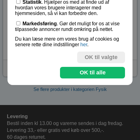
Bølgependul med 15 hængende kugler
Statistik
. Hjælper os med at finde ud af
hvordan vores brugere interagerer med
Træplanke til at fordele kraften ved
hjemmesiden, så vi kan forbedre den.
igangsættelse
Markedsføring
. Gør det muligt for os at vise
8 - 99 år.
tilpassede annoncer rundt omkring på nettet.
Lagerstatus:
Ikke på lager
Du kan læse mere om vores brug af cookies og
senere rette dine indstillinger
her
.
Vare nr.:
BA-2624
OK til valgte
kr 389,-
OK til alle
Se flere produkter i kategorien Fysik
Levering
Bestil inden kl 13.00 og varerne sendes i dag fredag.
Levering 33,- eller gratis ved køb over 500,-.
60 dages returret.