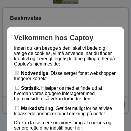
Beskrivelse
Saml de 6 sider til en terning, som derefter skilles og
Velkommen hos Captoy
samles i en uendelighed. Terningens sidelængde er 4
cm. Eller arranger de 6 sider, så de passer ind i den
Inden du kan besøge siden, skal vi bede dig
medfølgende ramme.
vælge de cookies, vi må anvende, når du finder
kreativt og lærerigt legetøj til dine pilfingre her på
Sværhedsgrad indenfor serien *.
Captoy's hjemmeside:
Fra 9 år.
Nødvendige
. Disse sørger for at webshoppen
Lagerstatus:
På lager
fungerer korrekt.
Vare nr.:
BA-53251
Statistik
. Hjælper os med at finde ud af
hvordan vores brugere interagerer med
hjemmesiden, så vi kan forbedre den.
kr 25,-
KØB
Markedsføring
. Gør det muligt for os at vise
tilpassede annoncer rundt omkring på nettet.
Du kan læse mere om vores brug af cookies og
Se flere produkter i kategorien Terning samlesæt
senere rette dine indstillinger
her
.