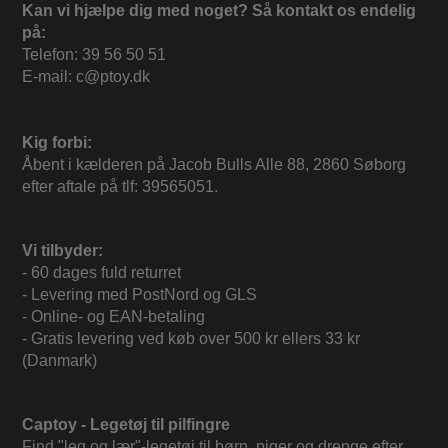
Kan vi hjælpe dig med noget? Så kontakt os endelig
på:
Telefon: 39 56 50 51
E-mail: c@ptoy.dk
Kig forbi:
Åbent i kælderen på Jacob Bulls Alle 88, 2860 Søborg
efter aftale på tlf: 39565051.
Vi tilbyder:
- 60 dages fuld returret
- Levering med PostNord og GLS
- Online- og EAN-betaling
- Gratis levering ved køb over 500 kr ellers 33 kr
(Danmark)
Captoy - Legetøj til pilfingre
Find "leg og lær"-legetøj til børn, piger og drenge efter