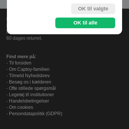
OK til valgte
Levering
OK til alle
Bestil i dag og varerne sendes i morgen fredag.
Levering 33,- eller gratis ved køb over 500,-.
60 dages returret.
Find mere på:
-
Til forsiden
-
Om Captoy-familien
-
Tilmeld Nyhedsbrev
-
Besøg os i kælderen
-
Ofte stillede spørgsmål
-
Legetøj til institutioner
-
Handelsbetingelser
-
Om cookies
-
Persondatapolitik (GDPR)