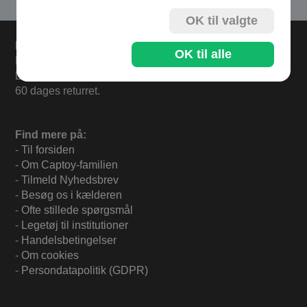
OK til valgte
Levering
OK til alle
Bestil inden kl 13.00 og varerne sendes i dag mandag.
Levering 33,- eller gratis ved køb over 500,-.
60 dages returret.
Find mere på:
-
Til forsiden
-
Om Captoy-familien
-
Tilmeld Nyhedsbrev
-
Besøg os i kælderen
-
Ofte stillede spørgsmål
-
Legetøj til institutioner
-
Handelsbetingelser
-
Om cookies
-
Persondatapolitik (GDPR)