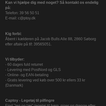
Kan vi hjælpe dig med noget? Så kontakt os endelig
på:
Telefon: 39 56 50 51
E-mail: c@ptoy.dk
Kig forbi:
Åbent i kælderen på Jacob Bulls Alle 88, 2860 Søborg
efter aftale på tlf: 39565051.
Vi tilbyder:
- 60 dages fuld returret
- Levering med PostNord og GLS
- Online- og EAN-betaling
- Gratis levering ved køb over 500 kr ellers 33 kr
(Danmark)
Captoy - Legetøj til pilfingre
Find "leg og lær"-legetøj til børn, piger og drenge efter