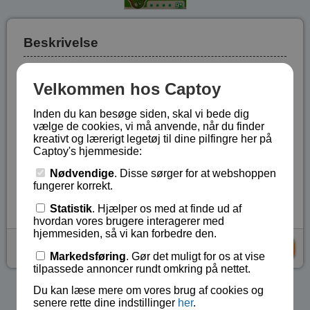
Beskrivelse
Saml de 6 sider til en terning, som derefter skilles og
Velkommen hos Captoy
samles i en uendelighed. Terningens sidelængde er 4
cm. Eller arranger de 6 sider, så de passer ind i den
Inden du kan besøge siden, skal vi bede dig
medfølgende ramme.
vælge de cookies, vi må anvende, når du finder
kreativt og lærerigt legetøj til dine pilfingre her på
Sværhedsgrad indenfor serien *****.
Captoy's hjemmeside:
Fra 9 år.
Nødvendige
. Disse sørger for at webshoppen
Lagerstatus:
På lager
fungerer korrekt.
Vare nr.:
BA-53255
Statistik
. Hjælper os med at finde ud af
hvordan vores brugere interagerer med
hjemmesiden, så vi kan forbedre den.
kr 25,-
KØB
Markedsføring
. Gør det muligt for os at vise
tilpassede annoncer rundt omkring på nettet.
Du kan læse mere om vores brug af cookies og
Se flere produkter i kategorien Terning samlesæt
senere rette dine indstillinger
her
.